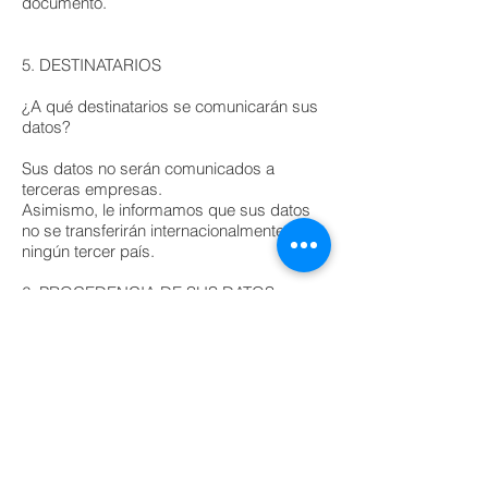
documento.
5. DESTINATARIOS
¿A qué destinatarios se comunicarán sus
datos?
Sus datos no serán comunicados a
terceras empresas.
Asimismo, le informamos que sus datos
no se transferirán internacionalmente a
ningún tercer país.
6. PROCEDENCIA DE SUS DATOS
¿Cómo hemos obtenido sus datos?
Los datos de carácter personal que utiliza
GESTORIA DE PROCESOS
ENERGETICOS, S.L. proceden del propio
interesado.
¿Qué categorías de datos manejamos?